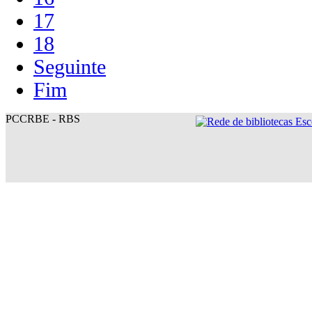
17
18
Seguinte
Fim
PCCRBE - RBS