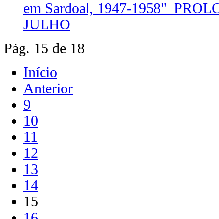
em Sardoal, 1947-1958"_PR
JULHO
Pág. 15 de 18
Início
Anterior
9
10
11
12
13
14
15
16