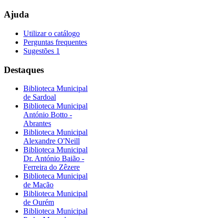
Ajuda
Utilizar o catálogo
Perguntas frequentes
Sugestões 1
Destaques
Biblioteca Municipal
de Sardoal
Biblioteca Municipal
António Botto -
Abrantes
Biblioteca Municipal
Alexandre O'Neill
Biblioteca Municipal
Dr. António Baião -
Ferreira do Zêzere
Biblioteca Municipal
de Mação
Biblioteca Municipal
de Ourém
Biblioteca Municipal