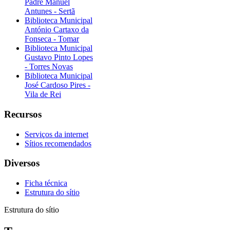
Padre Manuel
Antunes - Sertã
Biblioteca Municipal
António Cartaxo da
Fonseca - Tomar
Biblioteca Municipal
Gustavo Pinto Lopes
- Torres Novas
Biblioteca Municipal
José Cardoso Pires -
Vila de Rei
Recursos
Serviços da internet
Sítios recomendados
Diversos
Ficha técnica
Estrutura do sítio
Estrutura do sítio